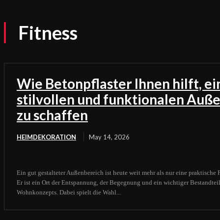
Fitness
Wie Betonpflaster Ihnen hilft, e
stilvollen und funktionalen Auß
zu schaffen
HEIMDEKORATION
May 14, 2026
Ein gut gestalteter Außenbereich ist heute weit mehr als nur eine praktische
Er ist ein Ort der Entspannung, der Begegnung und ein wichtiger Bestandtei
Wohnkonzepts. Dabei spielt die Wahl...