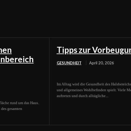
inen
Tipps zur Vorbeugu
enbereich
GESUNDHEIT
April 20, 2026
Im Alltag wird die Gesundheit des Halsbereich
und allgemeines Wohlbefinden spielt. Viele M
auftreten und durch alltägliche...
 Fläche rund um das Haus.
l des gesamten