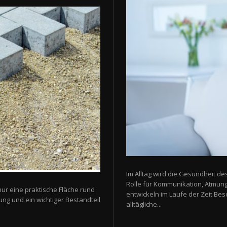
Im Alltag wird die Gesundheit de
Rolle für Kommunikation, Atmun
nur eine praktische Fläche rund
entwickeln im Laufe der Zeit Be
ung und ein wichtiger Bestandteil
alltägliche...