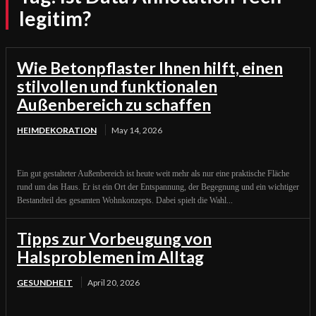
legitim?
Wie Betonpflaster Ihnen hilft, einen
stilvollen und funktionalen
Außenbereich zu schaffen
HEIMDEKORATION
May 14, 2026
Ein gut gestalteter Außenbereich ist heute weit mehr als nur eine praktische Fläche
rund um das Haus. Er ist ein Ort der Entspannung, der Begegnung und ein wichtiger
Bestandteil des gesamten Wohnkonzepts. Dabei spielt die Wahl...
Tipps zur Vorbeugung von
Halsproblemen im Alltag
GESUNDHEIT
April 20, 2026