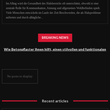
Im Alltag wird die Gesundheit des Halsbereichs oft unterschätzt, obwohl er eine
zentrale Rolle für Kommunikation, Atmung und allgemeines Wohlbefinden spielt.
Viele Menschen entwickeln im Laufe der Zeit Beschwerden, die als Halsprobleme
auftreten und durch alltägliche...
BREAKING NEWS
Wie Betonpflaster Ihnen hilft, einen stilvollen und funktionalen
Außenbereich zu schaffen
No posts to display
Recent articles