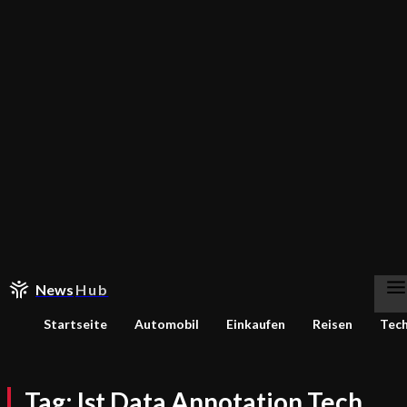
News
Hub
Startseite
Automobil
Einkaufen
Reisen
Tec
Tag:
Ist Data Annotation Tech