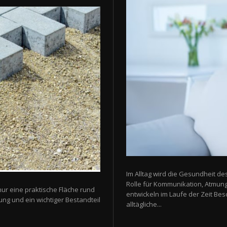
Im Alltag wird die Gesundheit de
Rolle für Kommunikation, Atmun
nur eine praktische Fläche rund
entwickeln im Laufe der Zeit Be
ung und ein wichtiger Bestandteil
alltägliche...