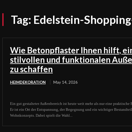
Tag:
Edelstein-Shoppin
Wie Betonpflaster Ihnen hilft, e
stilvollen und funktionalen Auß
zu schaffen
HEIMDEKORATION
May 14, 2026
Ein gut gestalteter Außenbereich ist heute weit mehr als nur eine praktische
Er ist ein Ort der Entspannung, der Begegnung und ein wichtiger Bestandtei
Wohnkonzepts. Dabei spielt die Wahl...