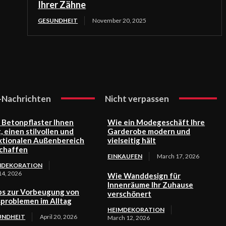
Ihrer Zähne
GESUNDHEIT
November 20, 2025
-Nachrichten
Nicht verpassen
 Betonpflaster Ihnen
Wie ein Modegeschäft Ihre
t, einen stilvollen und
Garderobe modern und
ktionalen Außenbereich
vielseitig hält
schaffen
EINKAUFEN
March 17, 2026
MDEKORATION
14, 2026
Wie Wanddesign für
Innenräume Ihr Zuhause
ps zur Vorbeugung von
verschönert
sproblemen im Alltag
HEIMDEKORATION
UNDHEIT
April 20, 2026
March 12, 2026