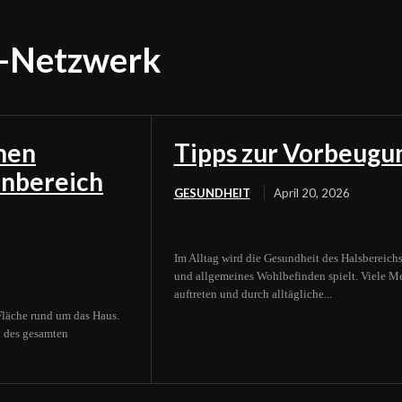
g-Netzwerk
inen
Tipps zur Vorbeugu
enbereich
GESUNDHEIT
April 20, 2026
Im Alltag wird die Gesundheit des Halsbereich
und allgemeines Wohlbefinden spielt. Viele M
auftreten und durch alltägliche...
 Fläche rund um das Haus.
l des gesamten