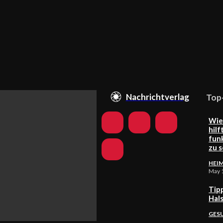
Nachrichtverlag
Top
Wie
hilf
fun
zu 
HEI
May 
Tip
Hal
GES