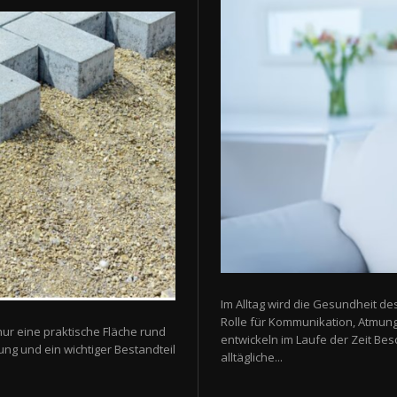
Im Alltag wird die Gesundheit de
Rolle für Kommunikation, Atmun
nur eine praktische Fläche rund
entwickeln im Laufe der Zeit Be
ung und ein wichtiger Bestandteil
alltägliche...